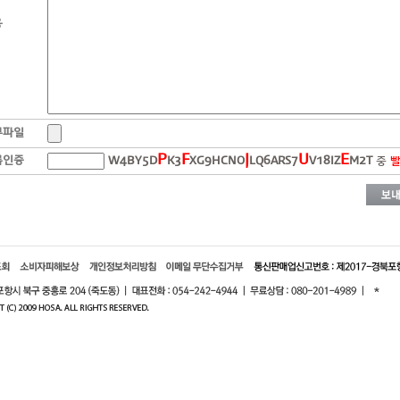
용
부파일
P
F
J
U
E
록인증
W
4
B
Y
5
D
K
3
X
G
9
H
C
N
O
L
Q
6
A
R
S
7
V
1
8
I
Z
M
2
T
 중 