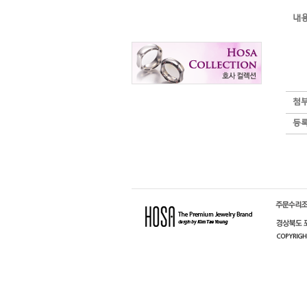
내
첨
등