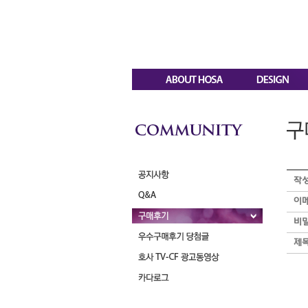
작
이
비
제